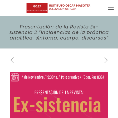
Presentación de la Revista Ex-
sistencia 2 “Incidencias de la práctica
analítica: síntoma, cuerpo, discursos”